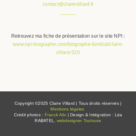
contact@clairevillard.fr
Retrouvez ma fiche de présentation sur le site NPI :
www.npi-biographe.com/biographe-familial/claire-
villard-520
Copyright ©2025 Claire Villard | Tous droits réservés |
Mentions légales
Crédit photos :
Franck Alix
| Design & Intégration : Léa
RABATEL,
webdesigner Toulouse